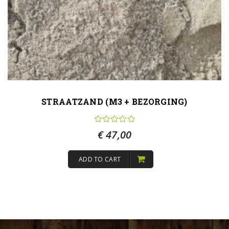
STRAATZAND (M3 + BEZORGING)
€
47,00
ADD TO CART