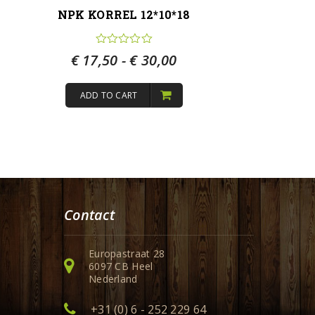
NPK KORREL 12*10*18
€
17,50
-
€
30,00
ADD TO CART
Contact
Europastraat 28
6097 CB Heel
Nederland
+31 (0) 6 - 252 229 64