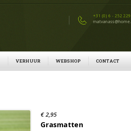
+31 (0) 6 - 252 229
matvanass@home.
N
VERHUUR
WEBSHOP
CONTACT
€
2,95
Grasmatten