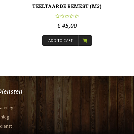
TEELTAARDE BEMEST (M3)
€
45,00
ADD TO CART
Diensten
aanleg
anleg
dienst