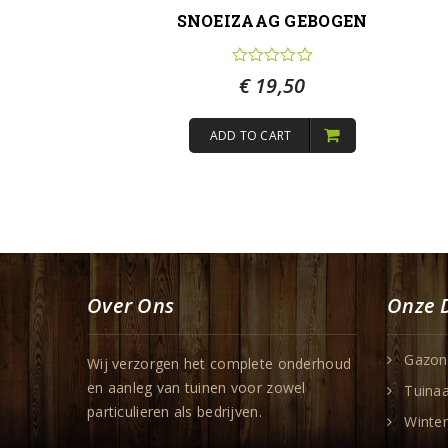
SNOEIZAAG GEBOGEN
€
19,50
ADD TO CART
Over Ons
Onze 
Gazon
Wij verzorgen het complete onderhoud
en aanleg van tuinen voor zowel
Tuina
particulieren als bedrijven.
Winter